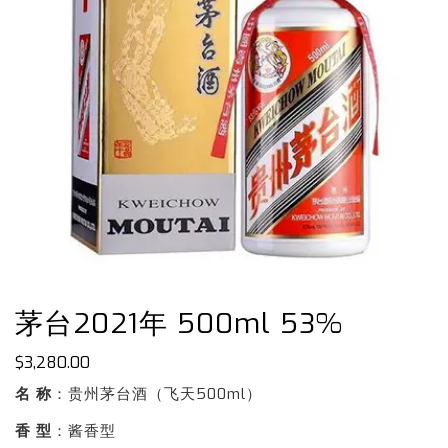
茅台2021年 500ml 53%
$
3,280.00
名 称
：贵州茅台酒（飞天500ml）
香 型
：酱香型