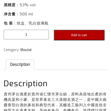
酒精度
：53% vol
净含量
：500 ml
包 装
：纸盒、乳白玻璃瓶
Add to cart
Category:
Moutai
Description
Description
貴州茅台酒產於貴州省仁懷市茅台鎮，原料為當地出產的有
機高粱和小麥。是世界著名三大蒸餾名酒之一，是中國大曲
醬香型白酒的鼻祖和典型代表，其釀造工藝列入中國首批非
物質文化遺產名錄，是綠色食品、有機食品、地理標誌保護