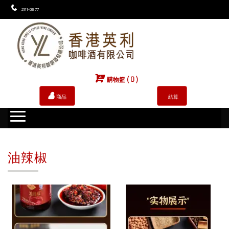
2111-0877
購物籃 ( 0 )
商品
結算
油辣椒